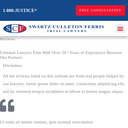
Skip
1-800-JUSTICE
®
FREE CONSULTATION
to
content
Me
Personal Injur
Workers Comp
Reviews
Criminal Lawyers Firm With Over 50+ Years of Experience Between
Our Partners
Disclaimer
All the reviews listed on this website are from real people helped by
our lawyers, lorem ipsum dolor sit amet, consectetur adipisicing elit,
sed do eiusmod tempor incididunt ut labore et dolore magna aliqua.
Ut enim ad minim veniam, quis nostrud exercitation